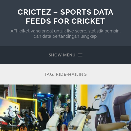
CRICTEZ – SPORTS DATA
FEEDS FOR CRICKET
API kriket yang andal untuk live score, statistik pemain,
dan data pertandingan lengkap.
SHOW MENU
TAG:
RIDE-HAILING