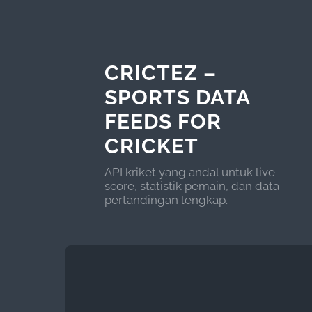
CRICTEZ –
SPORTS DATA
FEEDS FOR
CRICKET
API kriket yang andal untuk live
score, statistik pemain, dan data
pertandingan lengkap.